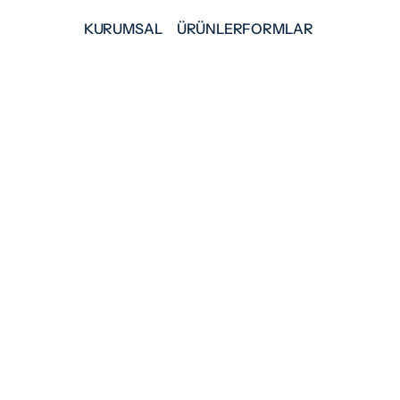
KURUMSAL
ÜRÜNLER
FORMLAR
COVID/F
SD BIOSENSOR