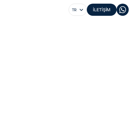
Select Language
İLETİŞİM
TR
lu Ag Combo
Bilgi Al