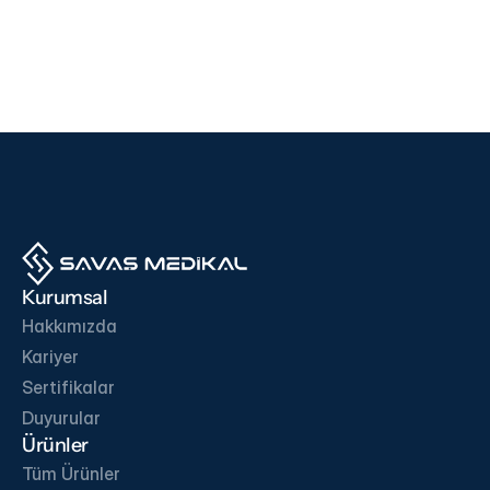
Cihazlar
Cihazlar
i500
F200
EDAN
SD BIOSENSOR
Ürünü İncele
Ürünü İncele
İŞ ORTAKLARIMIZ
Kurumsal
Hakkımızda
Kariyer
Sertifikalar
İletişime Geç
Duyurular
Ürünler
Tüm Ürünler