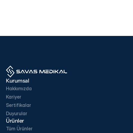
Cihazlar
Cihazlar
i500
F200
EDAN
SD BIOSENSOR
Ürünü İncele
Ürünü İncele
İŞ ORTAKLARIMIZ
Kurumsal
Hakkımızda
Kariyer
Sertifikalar
İletişime Geç
Duyurular
Ürünler
Tüm Ürünler