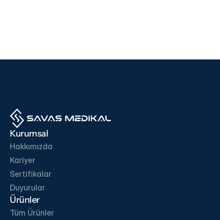
Cihazlar
Cihazlar
i500
F200
EDAN
SD BIOSENSOR
Ürünü İncele
Ürünü İncele
İŞ ORTAKLARIMIZ
Kurumsal
Hakkımızda
Kariyer
Sertifikalar
İletişime Geç
Duyurular
Ürünler
Tüm Ürünler