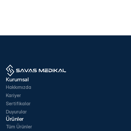
Cihazlar
Cihazlar
i500
F200
EDAN
SD BIOSENSOR
Ürünü İncele
Ürünü İncele
İŞ ORTAKLARIMIZ
Kurumsal
Hakkımızda
Kariyer
Sertifikalar
İletişime Geç
Duyurular
Ürünler
Tüm Ürünler