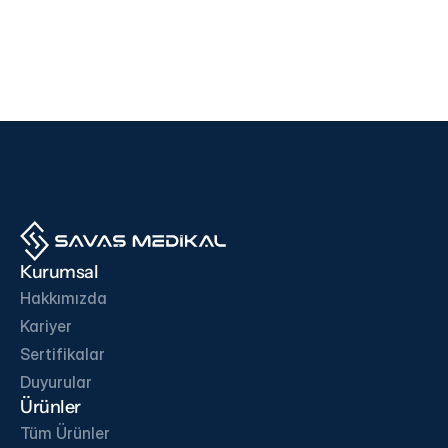
Cihazlar
Cihazlar
i500
F200
EDAN
SD BIOSENSOR
Ürünü İncele
Ürünü İncele
İŞ ORTAKLARIMIZ
Kurumsal
Hakkımızda
Kariyer
Sertifikalar
İletişime Geç
Duyurular
Ürünler
Tüm Ürünler