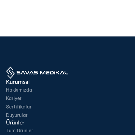
Cihazlar
Cihazlar
i500
F200
EDAN
SD BIOSENSOR
Ürünü İncele
Ürünü İncele
İŞ ORTAKLARIMIZ
Kurumsal
Hakkımızda
Kariyer
Sertifikalar
İletişime Geç
Duyurular
Ürünler
Tüm Ürünler